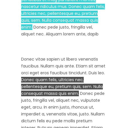
nascetur ridiculus mus. Donec quam felis,
ultricies nec, pellentesque eu, pretium
quis, sem. Nulla consequat massa quis
enim.
Donec pede justo, fringilla vel,
aliquet nec. Aliquam lorem ante, dapib
Donec vitae sapien ut libero venenatis
faucibus. Nullam quis ante. Etiam sit amet
orci eget eros faucibus tincidunt. Duis leo.
Donec quam felis, ultricies nec,
pellentesque eu, pretium quis, sem. Nulla
consequat massa quis enim.
Donec pede
justo, fringilla vel, aliquet nec, vulputate
eget, arcu. In enim justo, rhoncus ut,
imperdiet a, venenatis vitae, justo. Nullam
dictum felis eu pede mollis pretium
integer. Rutrum aenean imperdiet. Etiam