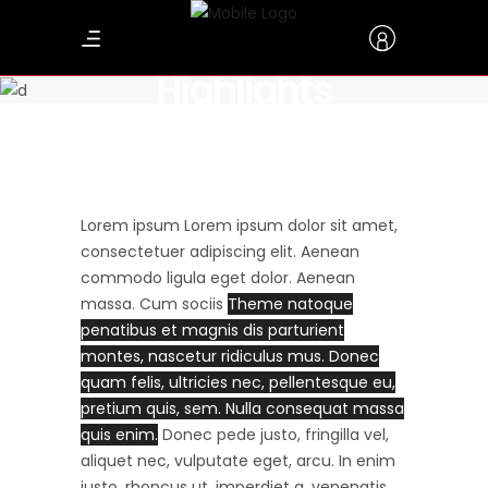
Highlights
Lorem ipsum Lorem ipsum dolor sit amet,
consectetuer adipiscing elit. Aenean
commodo ligula eget dolor. Aenean
massa. Cum sociis
Theme natoque
penatibus et magnis dis parturient
montes, nascetur ridiculus mus. Donec
quam felis, ultricies nec, pellentesque eu,
pretium quis, sem. Nulla consequat massa
quis enim.
Donec pede justo, fringilla vel,
aliquet nec, vulputate eget, arcu. In enim
justo, rhoncus ut, imperdiet a, venenatis