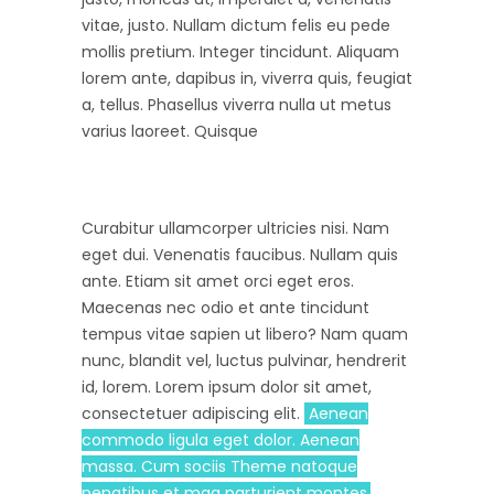
vitae, justo. Nullam dictum felis eu pede
mollis pretium. Integer tincidunt. Aliquam
lorem ante, dapibus in, viverra quis, feugiat
a, tellus. Phasellus viverra nulla ut metus
varius laoreet. Quisque
Curabitur ullamcorper ultricies nisi. Nam
eget dui. Venenatis faucibus. Nullam quis
ante. Etiam sit amet orci eget eros.
Maecenas nec odio et ante tincidunt
tempus vitae sapien ut libero? Nam quam
nunc, blandit vel, luctus pulvinar, hendrerit
id, lorem. Lorem ipsum dolor sit amet,
consectetuer adipiscing elit.
Aenean
commodo ligula eget dolor. Aenean
massa. Cum sociis Theme natoque
penatibus et mag parturient montes,