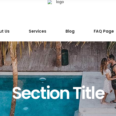
ut Us
Services
Blog
FAQ Page
Section Title