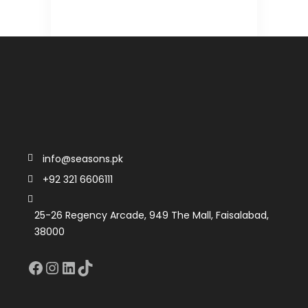
info@seasons.pk
+92 321 6606111
25-26 Regency Arcade, 949 The Mall, Faisalabad,
38000
Facebook
Instagram
LinkedIn
TikTok