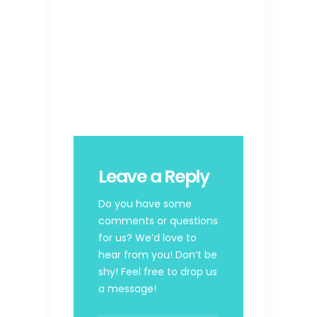
Leave a Reply
Do you have some
comments or questions
for us? We’d love to
hear from you! Don’t be
shy! Feel free to drop us
a message!