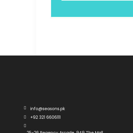
info@seasons.pk
+92 321 6606111
25-26 Regency Arcade, 949 The Mall,