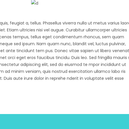
uis, feugiat a, tellus. Phasellus viverra nulla ut metus varius laor
 Etiam ultricies nisi vel augue. Curabitur ullamcorper ultricies
Maecenas tempus, tellus eget condimentum rhoncus, sem quam
 neque sed ipsum. Nam quam nunc, blandit vel, luctus pulvinar,
et ante tincidunt tem pus. Donec vitae sapien ut libero venenat
et orci eget eros faucibus tincidu. Duis leo. Sed fringilla mauris s
nsectetur adipiscing elit, sed do eiusmod te mpor incididunt ut
m ad minim veniam, quis nostrud exercitation ullamco labo ris
Duis aute irure dolor in reprehe nderit in voluptate velit esse