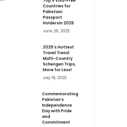
Top 5 Visa-Free
Countries for
Pakistani
Passport
Holdersin 2025
June 26, 2025
2025’s Hottest
Travel Trend:
Multi-Country
Schengen Trips,
More for Less!
July 19, 2025
Commemorating
Pakistan’s
Independence
Day with Pride
and
Commitment