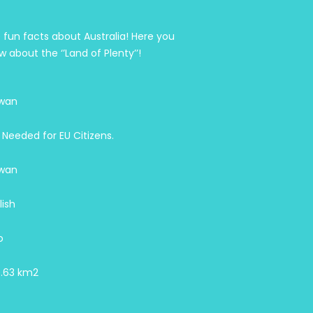
 fun facts about Australia! Here you
w about the ‘’Land of Plenty’’!
wan
 Needed for EU Citizens.
wan
lish
o
.63 km2