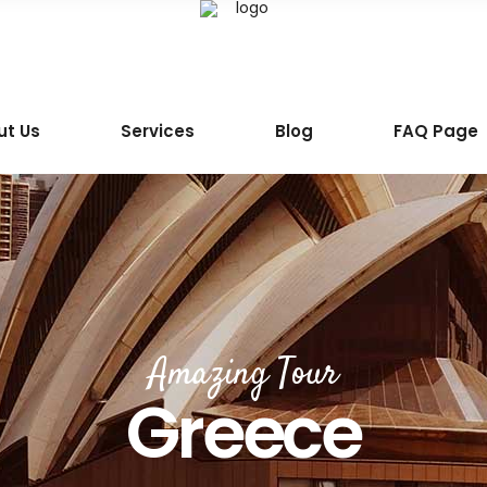
ut Us
Services
Blog
FAQ Page
Amazing Tour
Greece