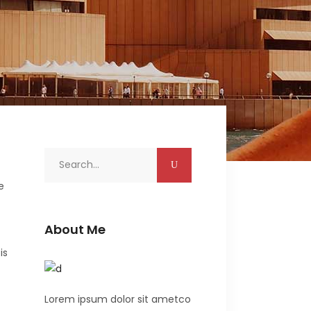
Search
for:
e
About Me
is
Lorem ipsum dolor sit ametco