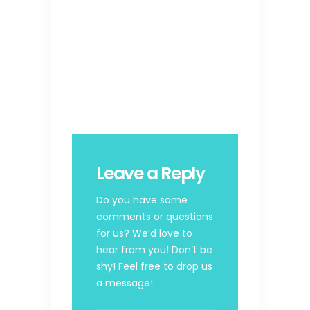
Leave a Reply
Do you have some
comments or questions
for us? We’d love to
hear from you! Don’t be
shy! Feel free to drop us
a message!