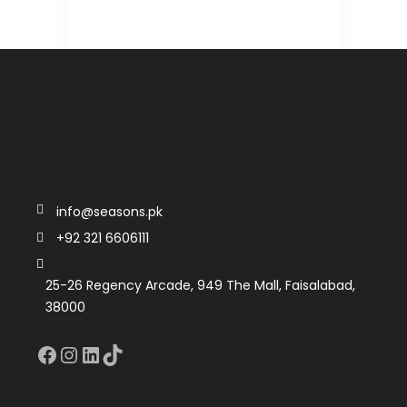
info@seasons.pk
+92 321 6606111
25-26 Regency Arcade, 949 The Mall, Faisalabad,
38000
Facebook
Instagram
LinkedIn
TikTok